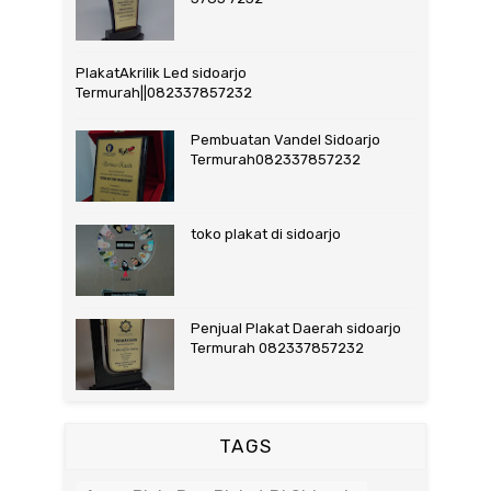
PlakatAkrilik Led sidoarjo
Termurah||082337857232
Pembuatan Vandel Sidoarjo
Termurah082337857232
toko plakat di sidoarjo
Penjual Plakat Daerah sidoarjo
Termurah 082337857232
TAGS