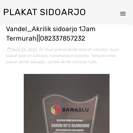
PLAKAT SIDOARJO
Vandel_Akrilik sidoarjo 1Jam
Termurah||082337857232
April 24, 2020
buat plakat akrilik daerah sidoarjo
,
buat
plakat daerah sidoarjo
,
rumahplakat sidoarjo
,
tempat cetak
plakat akrilik sidoarjo
,
vandel akrilik sidoarjo 1 jam