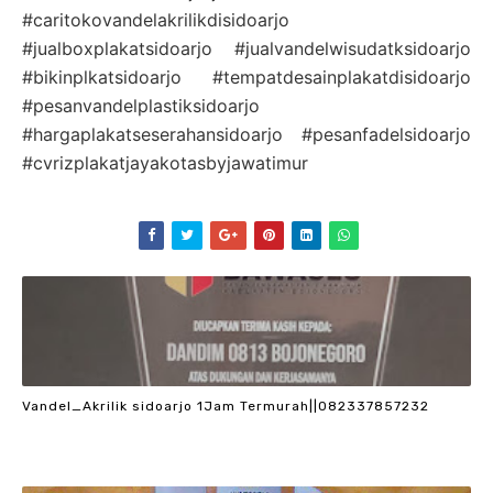
#caritokovandelakrilikdisidoarjo
#jualboxplakatsidoarjo #jualvandelwisudatksidoarjo
#bikinplkatsidoarjo #tempatdesainplakatdisidoarjo
#pesanvandelplastiksidoarjo
#hargaplakatseserahansidoarjo #pesanfadelsidoarjo
#cvrizplakatjayakotasbyjawatimur
Vandel_Akrilik sidoarjo 1Jam Termurah||082337857232