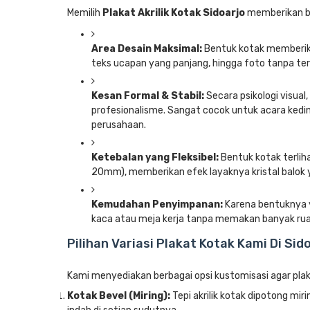
Memilih
Plakat Akrilik Kotak Sidoarjo
memberikan be
Area Desain Maksimal:
Bentuk kotak memberika
teks ucapan yang panjang, hingga foto tanpa ter
Kesan Formal & Stabil:
Secara psikologi visua
profesionalisme. Sangat cocok untuk acara kedin
perusahaan.
Ketebalan yang Fleksibel:
Bentuk kotak terlih
20mm), memberikan efek layaknya kristal balok y
Kemudahan Penyimpanan:
Karena bentuknya y
kaca atau meja kerja tanpa memakan banyak rua
Pilihan Variasi Plakat Kotak Kami Di Sid
Kami menyediakan berbagai opsi kustomisasi agar pla
Kotak Bevel (Miring):
Tepi akrilik kotak dipotong miri