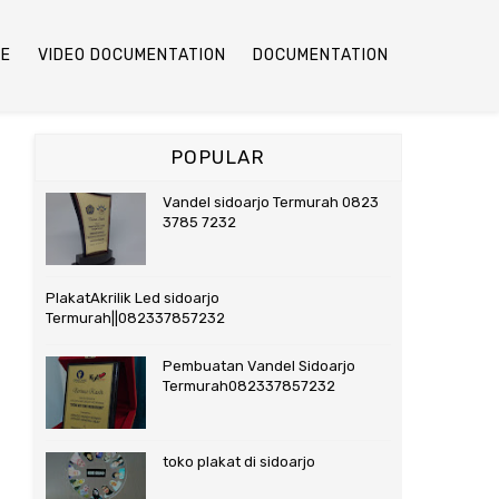
E
VIDEO DOCUMENTATION
DOCUMENTATION
POPULAR
Vandel sidoarjo Termurah 0823
3785 7232
PlakatAkrilik Led sidoarjo
Termurah||082337857232
Pembuatan Vandel Sidoarjo
Termurah082337857232
toko plakat di sidoarjo