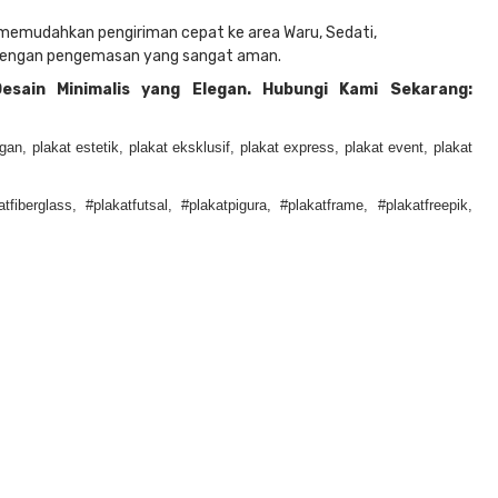
memudahkan pengiriman cepat ke area Waru, Sedati,
o dengan pengemasan yang sangat aman.
esain Minimalis yang Elegan. Hubungi Kami Sekarang:
n, plakat estetik, plakat eksklusif, plakat express, plakat event, plakat
atfiberglass, #plakatfutsal, #plakatpigura, #plakatframe, #plakatfreepik,